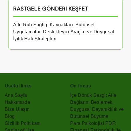
RASTGELE GÖNDERI KEŞFET
Aile Ruh Sağlığı Kaynakları: Bütünsel
Uygulamalar, Destekleyici Araçlar ve Duygusal
İyilik Hali Stratejileri
Useful links
On focus
Ana Sayfa
İçe Dönük Sezgi: Aile
Hakkımızda
Bağlarını Beslemek,
Bize Ulaşın
Duygusal Dayanıklılık ve
Blog
Bütünsel Büyüme
Gizlilik Politikası
Para Psikolojisi PDF:
Şartlar of Use
Finansal Farkındalık ile