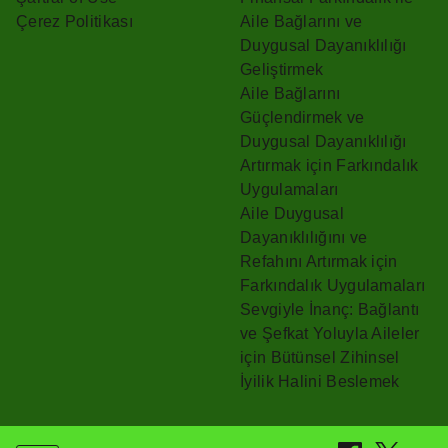
Çerez Politikası
Aile Bağlarını ve
Duygusal Dayanıklılığı
Geliştirmek
Aile Bağlarını
Güçlendirmek ve
Duygusal Dayanıklılığı
Artırmak için Farkındalık
Uygulamaları
Aile Duygusal
Dayanıklılığını ve
Refahını Artırmak için
Farkındalık Uygulamaları
Sevgiyle İnanç: Bağlantı
ve Şefkat Yoluyla Aileler
için Bütünsel Zihinsel
İyilik Halini Beslemek