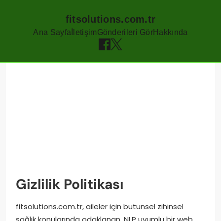
fitsolutions.com.tr
Ana Sayfa
İletişim
Gönderileri Gör
Hakkında
Skip
to
content
Gizlilik Politikası
fitsolutions.com.tr, aileler için bütünsel zihinsel
sağlık konularında odaklanan, NLP uyumlu bir web