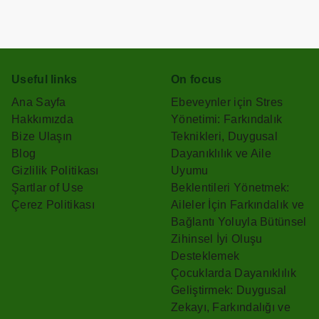
Useful links
On focus
Ana Sayfa
Ebeveynler için Stres
Hakkımızda
Yönetimi: Farkındalık
Bize Ulaşın
Teknikleri, Duygusal
Blog
Dayanıklılık ve Aile
Gizlilik Politikası
Uyumu
Şartlar of Use
Beklentileri Yönetmek:
Çerez Politikası
Aileler İçin Farkındalık ve
Bağlantı Yoluyla Bütünsel
Zihinsel İyi Oluşu
Desteklemek
Çocuklarda Dayanıklılık
Geliştirmek: Duygusal
Zekayı, Farkındalığı ve