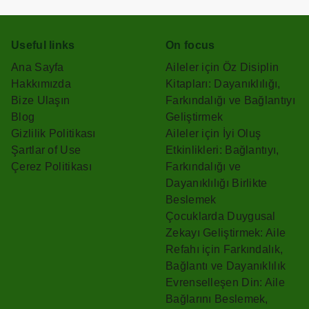
Useful links
On focus
Ana Sayfa
Aileler için Öz Disiplin
Hakkımızda
Kitapları: Dayanıklılığı,
Bize Ulaşın
Farkındalığı ve Bağlantıyı
Blog
Geliştirmek
Gizlilik Politikası
Aileler için İyi Oluş
Şartlar of Use
Etkinlikleri: Bağlantıyı,
Çerez Politikası
Farkındalığı ve
Dayanıklılığı Birlikte
Beslemek
Çocuklarda Duygusal
Zekayı Geliştirmek: Aile
Refahı için Farkındalık,
Bağlantı ve Dayanıklılık
Evrenselleşen Din: Aile
Bağlarını Beslemek,