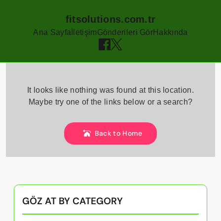
fitsolutions.com.tr
Ana Sayfa
İletişim
Gönderileri Gör
Hakkında
Skip
to
It looks like nothing was found at this location.
content
Maybe try one of the links below or a search?
Back to Home
GÖZ AT BY CATEGORY