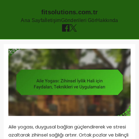
fitsolutions.com.tr
Ana Sayfa
İletişim
Gönderileri Gör
Hakkında
Skip
to
content
Aile yogası, duygusal bağları güçlendirerek ve stresi
azaltarak zihinsel sağlığı artırır. Ortak pozlar ve bilinçli