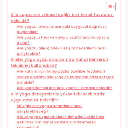
Aile yogasının zihinsel sağlık için temel faydaları
nelerdir?
Aile yogası, üyeler arasındaki duygusal bağı nasıl
güçlendirir?
Aile yogası, stresi ve kaygıyı azaltmada hangi rolü
oynar?
Aile yogası, aile içindeki iletişim becerilerini nasıl
geliştirebilir?
Aileler yoga uygulamalarında hangi benzersiz
teknikleri kullanabilir?
Aile katılımı için hangi pozlar özellikle faydalıdır?
Hikaye anlatımı aile yoga oturumlarına nasıl entegre
edilebilir?
Aile yoga dersleri için bazı yaratıcı temalar nelerdir?
Aile yoga deneyimlerini yükseltebilecek nadir
uygulamalar nelerdir?
Müziğin aile yoga oturumlarını nasıl
geliştirebileceği?
Aileler yoga uygulamalarını daha ilgi çekici hale
getirmek için hangi benzersiz malzemeleri
kullanabilir?