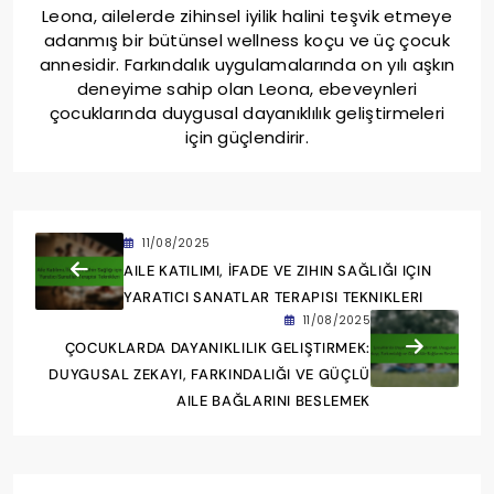
Leona, ailelerde zihinsel iyilik halini teşvik etmeye
adanmış bir bütünsel wellness koçu ve üç çocuk
annesidir. Farkındalık uygulamalarında on yılı aşkın
deneyime sahip olan Leona, ebeveynleri
çocuklarında duygusal dayanıklılık geliştirmeleri
için güçlendirir.
11/08/2025
AILE KATILIMI, İFADE VE ZIHIN SAĞLIĞI IÇIN
YARATICI SANATLAR TERAPISI TEKNIKLERI
11/08/2025
ÇOCUKLARDA DAYANIKLILIK GELIŞTIRMEK:
DUYGUSAL ZEKAYI, FARKINDALIĞI VE GÜÇLÜ
AILE BAĞLARINI BESLEMEK