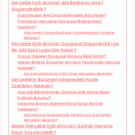
Gerçekle İlgili Alıntılar Aile Bağlarını Nasıl
Güçlendirebilir?
Dürüstlüğün Aile Dinamiklerindeki Rolü Nedir?
Paylaşılan Gerçekler Duygusal Bağları Nasıl
Geliştirir?
Aile Üyeleri Arasında Dürüst Konuşmalara Örnekler
Nelerdir?
Gerçekle İlgili Alıntılar Duygusal Dayanıklılık İçin
Ne Gibi Eşsiz İçgörüler Sunar?
Dürüst İfadeler Duygusal Anlayışı Nasıl Artırır?
Aileleri Birlikte Zorlukları Aşmaya Teşvik Eden Alıntılar
Nelerdir?
Zor Zamanlarda En Etkili Olan Gerçekler Nelerdir?
Gerçeklerin Bütünsel İyileşmedeki Nadir
Özellikleri Nelerdir?
Gerçeği Benimsemek Zihinsel İyilik Haline Nasıl
Katkıda Bulunur?
İyileşme Arayan Ailelerle Hangi Eşsiz Alıntılar
Yankılanır?
Aile İyileşme Süreçlerinde Sıklıkla Göz Ardı Edilen
Gerçekler Nelerdir?
Aileler Gerçekle İlgili Alıntıları Günlük Hayatta
Nasıl Uygulayabilir?