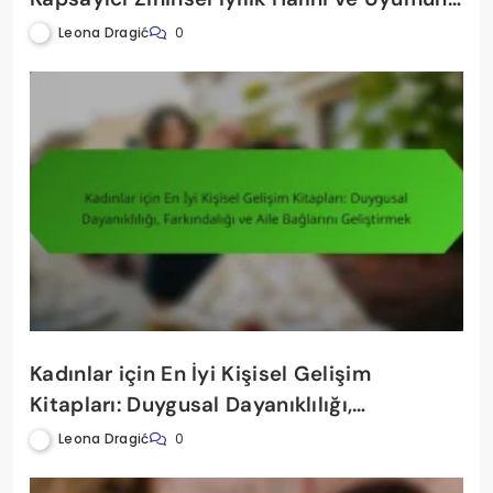
Kucaklamak
Leona Dragić
0
Kadınlar için En İyi Kişisel Gelişim
Kitapları: Duygusal Dayanıklılığı,
Farkındalığı ve Aile Bağlarını Geliştirmek
Leona Dragić
0