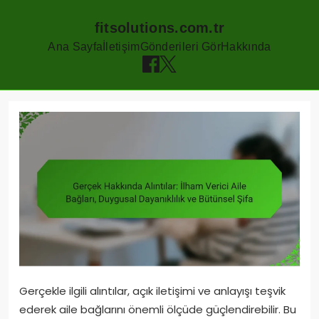
fitsolutions.com.tr
Ana Sayfa
İletişim
Gönderileri Gör
Hakkında
Skip
to
content
Gerçekle ilgili alıntılar, açık iletişimi ve anlayışı teşvik
ederek aile bağlarını önemli ölçüde güçlendirebilir. Bu