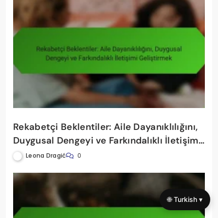
Rekabetçi Beklentiler: Aile Dayanıklılığını,
Duygusal Dengeyi ve Farkındalıklı İletişimi
Geliştirmek
Leona Dragić
0
🌐 Turkish ▾